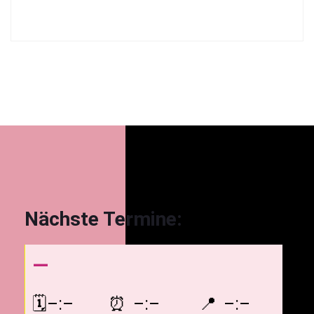
Nächste Termine:
—
–:–
–:–
–:–