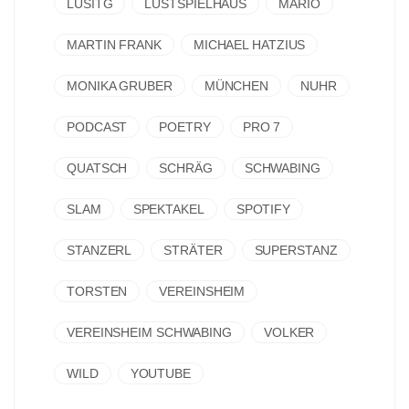
LUSITG
LUSTSPIELHAUS
MARIO
MARTIN FRANK
MICHAEL HATZIUS
MONIKA GRUBER
MÜNCHEN
NUHR
PODCAST
POETRY
PRO 7
QUATSCH
SCHRÄG
SCHWABING
SLAM
SPEKTAKEL
SPOTIFY
STANZERL
STRÄTER
SUPERSTANZ
TORSTEN
VEREINSHEIM
VEREINSHEIM SCHWABING
VOLKER
WILD
YOUTUBE