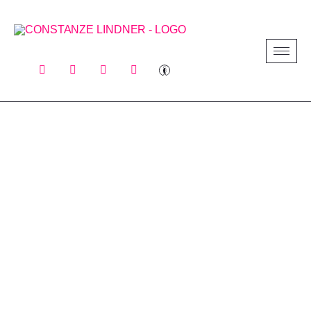
SCHLAGWORT:
JAN PHILIPP ZYMNY
/ Jan Philipp Zymny
HOME