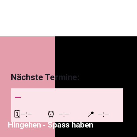
Nächste Termine:
—
–:–
–:–
–:–
Hingehen - Spass haben