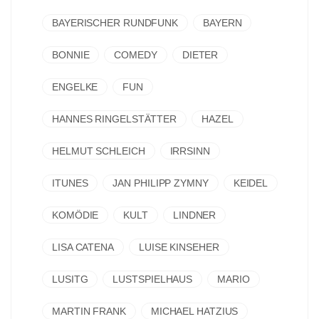
BAYERISCHER RUNDFUNK
BAYERN
BONNIE
COMEDY
DIETER
ENGELKE
FUN
HANNES RINGELSTÄTTER
HAZEL
HELMUT SCHLEICH
IRRSINN
ITUNES
JAN PHILIPP ZYMNY
KEIDEL
KOMÖDIE
KULT
LINDNER
LISA CATENA
LUISE KINSEHER
LUSITG
LUSTSPIELHAUS
MARIO
MARTIN FRANK
MICHAEL HATZIUS