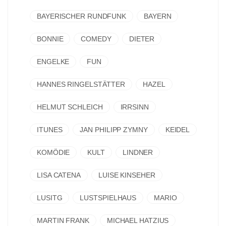
BAYERISCHER RUNDFUNK
BAYERN
BONNIE
COMEDY
DIETER
ENGELKE
FUN
HANNES RINGELSTÄTTER
HAZEL
HELMUT SCHLEICH
IRRSINN
ITUNES
JAN PHILIPP ZYMNY
KEIDEL
KOMÖDIE
KULT
LINDNER
LISA CATENA
LUISE KINSEHER
LUSITG
LUSTSPIELHAUS
MARIO
MARTIN FRANK
MICHAEL HATZIUS