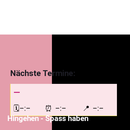
Nächste Termine:
—
–:–
–:–
–:–
Hingehen - Spass haben